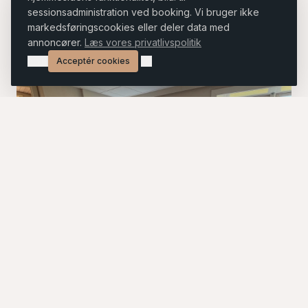
sessionsadministration ved booking. Vi bruger ikke
markedsføringscookies eller deler data med
annoncører.
Læs vores privatlivspolitik
Afvis
Acceptér cookies